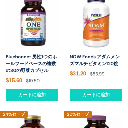

Bluebonnet 男性1つのホ
NOW Foods アダムメン
ールフードベースの複数
ズマルチビタミン120錠
の30の野菜カプセル
$31.20
$53.99
$15.60
$19.50
カートに追加
カートに追加
24%セーブ
20%セーブ