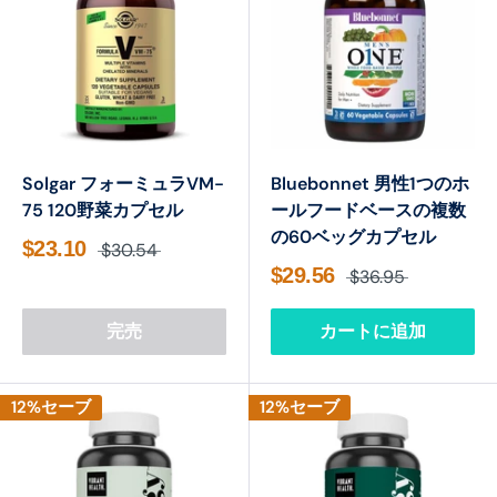
Solgar フォーミュラVM-
Bluebonnet 男性1つのホ
75 120野菜カプセル
ールフードベースの複数
の60ベッグカプセル
$23.10
$30.54
$29.56
$36.95
完売
カートに追加
12%セーブ
12%セーブ