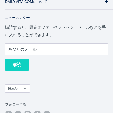
DAILYVITA.COMについて
Ginseng＆Herbs
なぜ私たちから買うのか
スポーツ＆フィットネス
プライバシーポリシー
私たちは、栄養補助食品、フィットネスサプリメン
ニュースレター
ト、自然の美容製品、およびアメリカの高麗人参など
アロマセラピー
代金返却方針
の贈り物の究極のオンラインショッピング体験です。
ナチュラルフーズ
配送ポリシー
購読すると、限定オファーやフラッシュセールなどを手
ここでは、オンラインで最も低い価格の最高品質の製
に入れることができます。
クリアランス
利用規約
品を見つけることができます。
デイリー・ドース・ブログ
あなたのメール
-
報酬ポイント
76 Hunter St、Ste 106、Apex、NC 27502、米国
購読
sales@dailyvita.com
言
日本語
語
フォローする