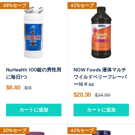
48%セーブ
42%セーブ
NuHealth 100錠の男性用
NOW Foods 液体マルチ
に毎日1つ
ワイルドベリーフレーバ
ー16 fl oz
$8.40
$16
$20.30
$34.99
カートに追加
カートに追加
20%セーブ
42%セーブ