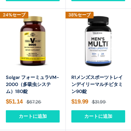
24%セーブ
38%セーブ
Solgar フォーミュラVM-
R1メンズスポーツトレイ
2000（多吸虫システ
ンデイリーマルチビタミ
ム）180錠
ン90錠
$51.14
$19.99
$67.26
$31.99
カートに追加
カートに追加